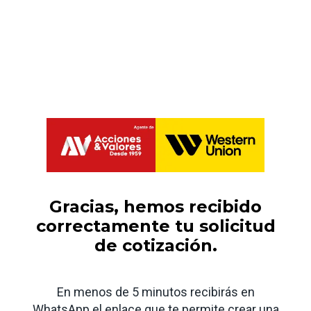
Saltar
al
contenido
Gracias, hemos recibido
correctamente tu solicitud
de cotización.
En menos de 5 minutos recibirás en
WhatsApp el enlace que te permite crear una